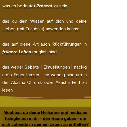
was es bedeutet
Präsent
zu sein
das du dein Wissen auf dich und deine
Lieben (mit Erlaubnis) anwenden kannst
das auf diese Art auch Rückführungen in
frühere Leben
möglich sind
das weder Gebete | Einweihungen | nackig
um´s Feuer tanzen - notwendig sind um in
der Akasha Chronik oder Akasha Feld zu
lesen
Möchtest du deine Hellsinne und medialen
Fähigkeiten in dir - den Raum geben - um
sich vollends in deinem Leben zu entfalten?