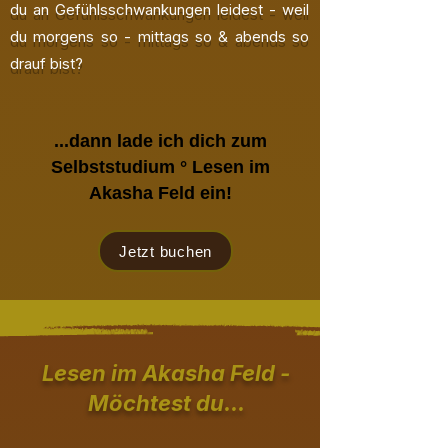
du an Gefühlsschwankungen leidest - weil
du morgens so - mittags so & abends so
drauf bist?
...dann lade ich dich zum
Selbststudium ° Lesen im
Akasha Feld ein!
Jetzt buchen
Lesen im Akasha Feld -
Möchtest du...