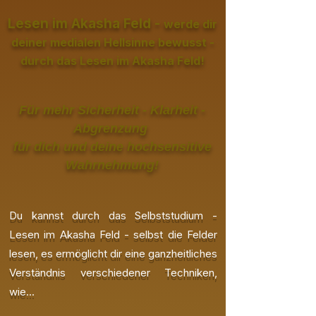
Lesen im Akasha Feld -
werde dir
deiner medialen Hellsinne bewusst -
durch das Lesen im Akasha Feld!
Für mehr Sicherheit - Klarheit -
Abgrenzung
für dich und deine hochsensitive
Wahrnehmung!
Du kannst durch das Selbststudium -
Lesen im Akasha Feld - selbst die Felder
lesen, es ermöglicht dir eine ganzheitliches
Verständnis verschiedener Techniken,
wie...