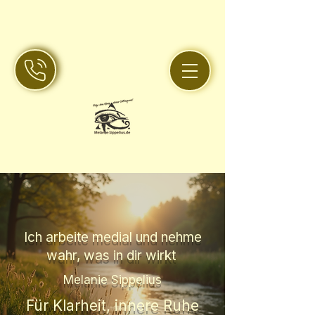
Ich arbeite medial und nehme
wahr, was in dir wirkt
Melanie Sippelius
Für Klarheit, innere Ruhe