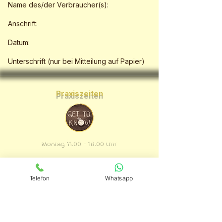
Name des/der Verbraucher(s):
Anschrift:
Datum:
Unterschrift (nur bei Mitteilung auf Papier)
Praxiszeiten
Montag
11.00 - 18.00
Uhr
Dienstag
11.00 - 21.00
Uhr
Donnerstag
11.00 - 21.00
Uhr
Telefon
Whatsapp
Heilerin am Niederrhein