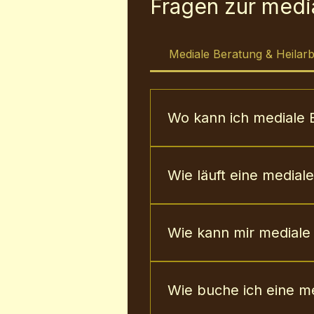
Fragen zur medi
Mediale Beratung & Heilarb
Wo kann ich mediale 
Mediale Beratung und energ
In meiner Praxis begleite ic
Wie läuft eine medial
Gleichgewicht zu stärken.
Du bringst dein Anliegen mit
woran es liegt, dass du nic
Wie kann mir mediale
Mediale Beratung macht sic
vorher nicht klar waren.
Wie buche ich eine m