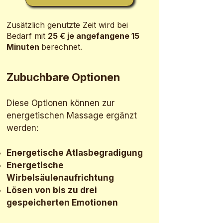
Zusätzlich genutzte Zeit wird bei
Bedarf mit
25 € je angefangene 15
Minuten
berechnet.
Zubuchbare Optionen
Diese Optionen können zur
energetischen Massage ergänzt
werden:
Energetische Atlasbegradigung
Energetische
Wirbelsäulenaufrichtung
Lösen von bis zu drei
gespeicherten Emotionen