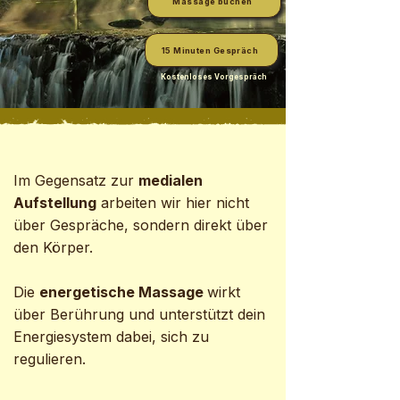
Massage buchen
15 Minuten Gespräch
Kostenloses Vorgespräch
Im Gegensatz zur
medialen
Aufstellung
arbeiten wir hier nicht
über Gespräche, sondern direkt über
den Körper.
Die
energetische Massage
wirkt
über Berührung und unterstützt dein
Energiesystem dabei, sich zu
regulieren.