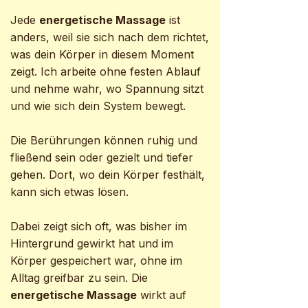
Jede
energetische Massage
ist
anders, weil sie sich nach dem richtet,
was dein Körper in diesem Moment
zeigt. Ich arbeite ohne festen Ablauf
und nehme wahr, wo Spannung sitzt
und wie sich dein System bewegt.
Die Berührungen können ruhig und
fließend sein oder gezielt und tiefer
gehen. Dort, wo dein Körper festhält,
kann sich etwas lösen.
Dabei zeigt sich oft, was bisher im
Hintergrund gewirkt hat und im
Körper gespeichert war, ohne im
Alltag greifbar zu sein.
Die
energetische Massage
wirkt auf