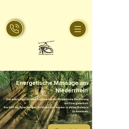
Energetische Massage am
Niederrhein
Die energetische Massage verbindet körperliche Berührung
mit Energiearbeit.
Sie hilft dir, Spannungen zu lösen und wieder in deine Balance
zu kommen.